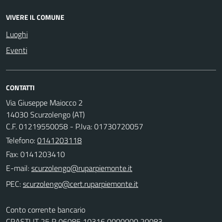
VIVERE IL COMUNE
Luoghi
Eventi
CONTATTI
Via Giuseppe Maiocco 2
14030 Scurzolengo (AT)
C.F. 01219550058 - P.Iva: 01730720057
Telefono:
0141203118
Fax: 0141203410
E-mail:
PEC:
Conto corrente bancario
CRASTI IT 25 R 06085 10316 0000000 20083