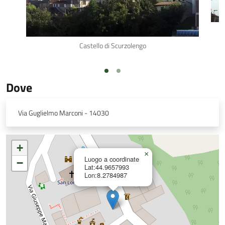
Castello di Scurzolengo
Dove
Via Guglielmo Marconi - 14030
+
×
Luogo a coordinate
−
Lat:44.9657993
Lon:8.2784987