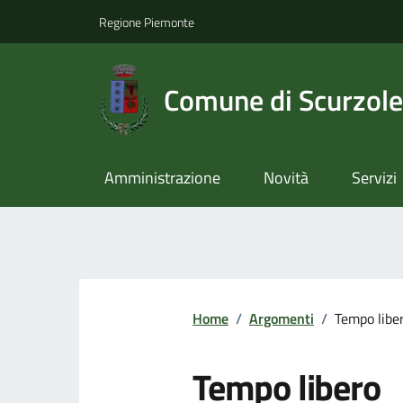
Regione Piemonte
Comune di Scurzol
Amministrazione
Novità
Servizi
Home
/
Argomenti
/
Tempo libe
Tempo libero