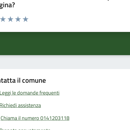
gina?
a da 1 a 5 stelle la pagina
ta 1 stelle su 5
Valuta 2 stelle su 5
Valuta 3 stelle su 5
Valuta 4 stelle su 5
Valuta 5 stelle su 5
tatta il comune
Leggi le domande frequenti
Richiedi assistenza
Chiama il numero 0141203118