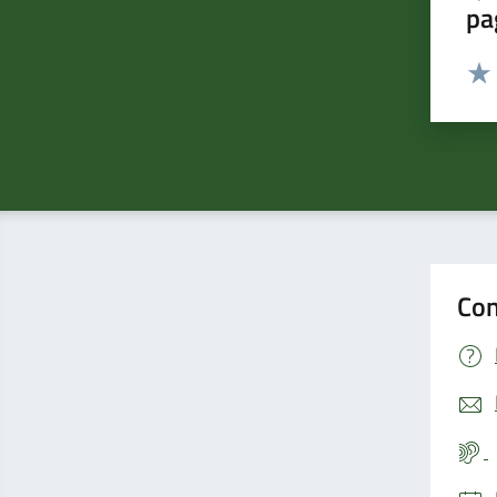
pa
Valut
Valu
Con