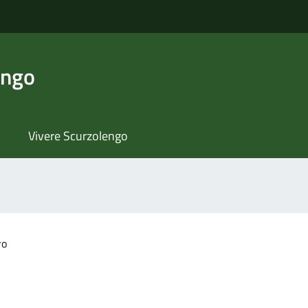
engo
Vivere Scurzolengo
ro