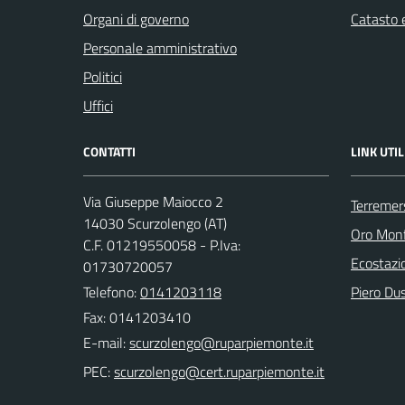
Organi di governo
Catasto e
Personale amministrativo
Politici
Uffici
CONTATTI
LINK UTIL
Via Giuseppe Maiocco 2
Terremer
14030 Scurzolengo (AT)
Oro Monfe
C.F. 01219550058 - P.Iva:
Ecostazi
01730720057
Telefono:
0141203118
Piero Dus
Fax: 0141203410
E-mail:
PEC: