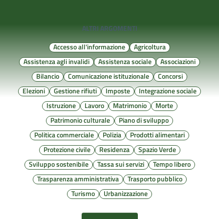
ALTRI ARGOMENTI
Accesso all'informazione
Agricoltura
Assistenza agli invalidi
Assistenza sociale
Associazioni
Bilancio
Comunicazione istituzionale
Concorsi
Elezioni
Gestione rifiuti
Imposte
Integrazione sociale
Istruzione
Lavoro
Matrimonio
Morte
Patrimonio culturale
Piano di sviluppo
Politica commerciale
Polizia
Prodotti alimentari
Protezione civile
Residenza
Spazio Verde
Sviluppo sostenibile
Tassa sui servizi
Tempo libero
Trasparenza amministrativa
Trasporto pubblico
Turismo
Urbanizzazione