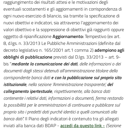
raggiungimento dei risultati attesi e le motivazioni degli
eventuali scostamenti e gli aggiornamenti in corrispondenza di
ogni nuovo esercizio di bilancio, sia tramite la specificazione di
nuovi obiettivi e indicatori, sia attraverso l'aggiornamento dei
valori obiettivo e la soppressione di obiettivi già raggiunti oppure
oggetto di ripianificazione
Aggiornamento:
Tempestivo (ex art.
8, d.lgs. n. 33/2013 Le Pubbliche Amministrazioni (definite dal
decreto legislativo n. 165/2001 art.1 comma 2)
adempiono agli
obblighi di pubblicazione
previsti dal D.lgs. 33/2013 – art. 9-
bis "
mediante la comunicazione dei dati
, delle informazioni o dei
documenti dagli stessi detenuti all'amministrazione titolare della
corrispondente banca dati
e con la pubblicazione sul proprio sito
istituzionale
, nella sezione ‘Amministrazione trasparente’,
del
collegamento ipertestuale
, rispettivamente, alla banca dati
contenente i relativi dati, informazioni o documenti, ferma restando
la possibilità per le amministrazioni di continuare a pubblicare sul
proprio sito i predetti dati purché identici a quelli comunicati alla
banca dati".
Il Piano degli indicatori è contenuto tra gli allegati
inviati alla banca dati BDAP -
accedi da questo link -
(Sezione