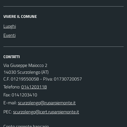
VIVERE IL COMUNE
Luoghi
Eventi
CONTATTI
Via Giuseppe Maiocco 2
14030 Scurzolengo (AT)
C.F. 01219550058 - P.Iva: 01730720057
Telefono:
0141203118
Fax: 0141203410
E-mail:
PEC:
Conto corrente bancario