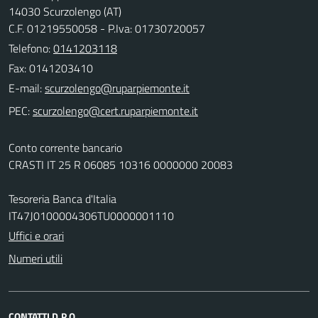
14030 Scurzolengo (AT)
C.F. 01219550058 - P.Iva: 01730720057
Telefono:
0141203118
Fax: 0141203410
E-mail:
PEC:
Conto corrente bancario
CRASTI IT 25 R 06085 10316 0000000 20083
Tesoreria Banca d'Italia
IT47J0100004306TU0000001110
Uffici e orari
Numeri utili
CONTATTI D.P.O.