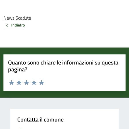
News Scaduta
Indietro
Quanto sono chiare le informazioni su questa
pagina?
Valuta da 1 a 5 stelle la pagina
Valuta 1 stelle su 5
Valuta 2 stelle su 5
Valuta 3 stelle su 5
Valuta 4 stelle su 5
Valuta 5 stelle su 5
Contatta il comune