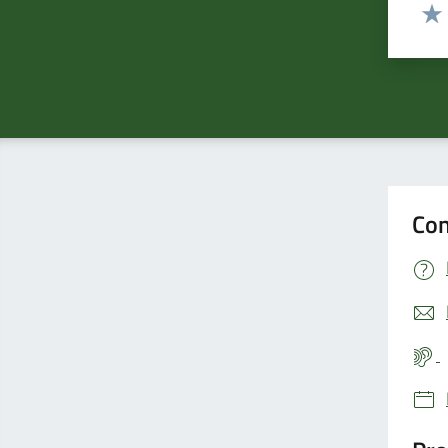
Valut
Valu
Con