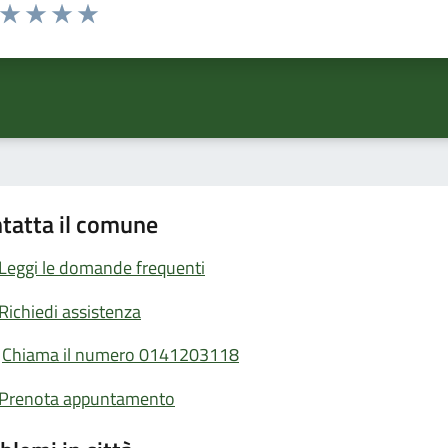
a da 1 a 5 stelle la pagina
ta 1 stelle su 5
Valuta 2 stelle su 5
Valuta 3 stelle su 5
Valuta 4 stelle su 5
Valuta 5 stelle su 5
tatta il comune
Leggi le domande frequenti
Richiedi assistenza
Chiama il numero 0141203118
Prenota appuntamento