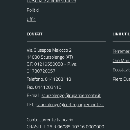
Personale amministrativo
Politici
Uffici
CONTATTI
LINK UTIL
Via Giuseppe Maiocco 2
Terremer
14030 Scurzolengo (AT)
Oro Monfe
C.F. 01219550058 - P.Iva:
Ecostazi
01730720057
Telefono:
0141203118
Piero Dus
Fax: 0141203410
E-mail:
PEC:
Conto corrente bancario
CRASTI IT 25 R 06085 10316 0000000