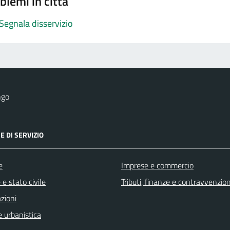
blemi in città
Segnala disservizio
ngo
E DI SERVIZIO
e
Imprese e commercio
e stato civile
Tributi, finanze e contravvenzion
zioni
 urbanistica